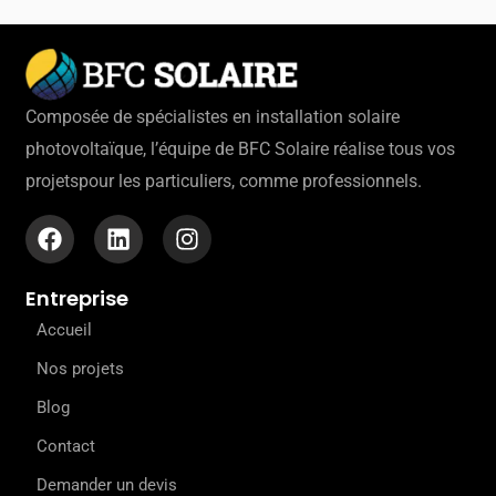
Composée de spécialistes en installation solaire
photovoltaïque, l’équipe de BFC Solaire réalise tous vos
projetspour les particuliers, comme professionnels.
F
L
I
a
i
n
c
n
s
Entreprise
e
k
t
b
e
a
Accueil
o
d
g
o
i
r
Nos projets
k
n
a
Blog
m
Contact
Demander un devis