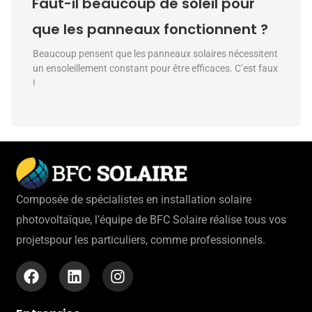
Faut-il beaucoup de soleil pour
que les panneaux fonctionnent ?
Beaucoup pensent que les panneaux solaires nécessitent
un ensoleillement constant pour être efficaces. C’est faux
!
Composée de spécialistes en installation solaire
photovoltaïque, l’équipe de BFC Solaire réalise tous vos
projetspour les particuliers, comme professionnels.
F
L
I
a
i
n
c
n
s