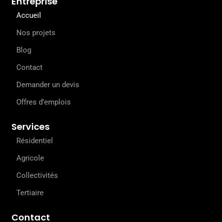
Entreprise
e
k
t
b
e
a
Accueil
o
d
g
o
i
r
Nos projets
k
n
a
Blog
m
Contact
Demander un devis
Offres d’emplois
Services
Résidentiel
Agricole
Collectivités
Tertiaire
Contact